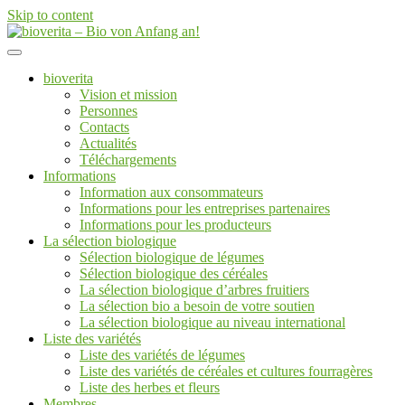
Skip to content
Von der Züchtung bis zum Endprodukt
bioverita – Bio von Anfang an!
bioverita
Vision et mission
Personnes
Contacts
Actualités
Téléchargements
Informations
Information aux consommateurs
Informations pour les entreprises partenaires
Informations pour les producteurs
La sélection biologique
Sélection biologique de légumes
Sélection biologique des céréales
La sélection biologique d’arbres fruitiers
La sélection bio a besoin de votre soutien
La sélection biologique au niveau international
Liste des variétés
Liste des variétés de légumes
Liste des variétés de céréales et cultures fourragères
Liste des herbes et fleurs
Membres