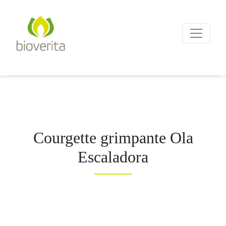
Von der Züchtung bis zum
Endprodukt
bioverita – Bio von Anf
Courgette grimpante Ola
Escaladora