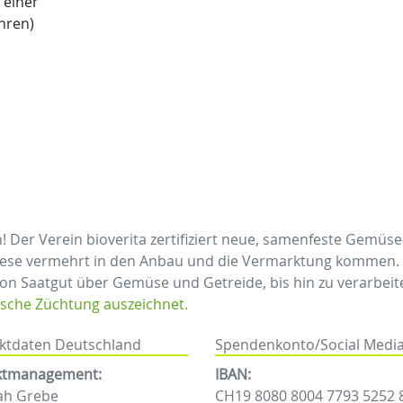
 einer
hren)
n! Der Verein bioverita zertifiziert neue, samenfeste Gemüs
ese vermehrt in den Anbau und die Vermarktung kommen. Da
von Saatgut über Gemüse und Getreide, bis hin zu verarbeite
ische Züchtung auszeichnet.
ktdaten Deutschland
Spendenkonto/Social Medi
ktmanagement:
IBAN:
ah Grebe
CH19 8080 8004 7793 5252 