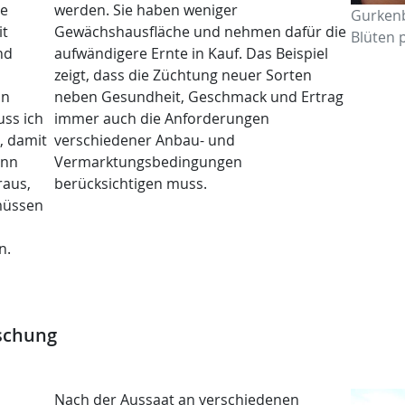
ie
werden. Sie haben weniger
Gurkenb
it
Gewächshausfläche und nehmen dafür die
Blüten 
nd
aufwändigere Ernte in Kauf. Das Beispiel
zeigt, dass die Züchtung neuer Sorten
In
neben Gesundheit, Geschmack und Ertrag
ss ich
immer auch die Anforderungen
, damit
verschiedener Anbau- und
ann
Vermarktungsbedingungen
raus,
berücksichtigen muss.
müssen
n.
rschung
Nach der Aussaat an verschiedenen