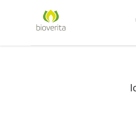
Von der Züchtung bis zum 
bioverita – Bio von Anf
I