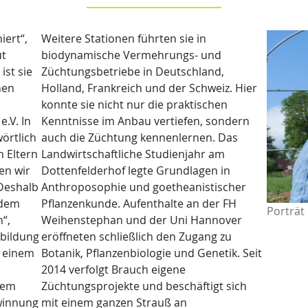
iert“,
Weitere Stationen führten sie in
ut
biodynamische Vermehrungs- und
ist sie
Züchtungsbetriebe in Deutschland,
hen
Holland, Frankreich und der Schweiz. Hier
konnte sie nicht nur die praktischen
.V. In
Kenntnisse im Anbau vertiefen, sondern
wörtlich
auch die Züchtung kennenlernen. Das
 Eltern
Landwirtschaftliche Studienjahr am
en wir
Dottenfelderhof legte Grundlagen in
 Deshalb
Anthroposophie und goetheanistischer
 dem
Pflanzenkunde. Aufenthalte an der FH
Porträt
“,
Weihenstephan und der Uni Hannover
sbildung
eröffneten schließlich den Zugang zu
, einem
Botanik, Pflanzenbiologie und Genetik. Seit
2014 verfolgt Brauch eigene
dem
Züchtungsprojekte und beschäftigt sich
winnung
mit einem ganzen Strauß an