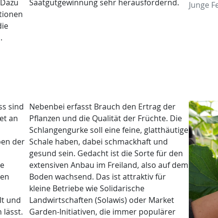
 Dazu
Saatgutgewinnung sehr herausfordernd.
Junge F
tionen
die
.
ss sind
Nebenbei erfasst Brauch den Ertrag der
et an
Pflanzen und die Qualität der Früchte. Die
Schlangengurke soll eine feine, glatthäutige
ben der
Schale haben, dabei schmackhaft und
gesund sein. Gedacht ist die Sorte für den
he
extensiven Anbau im Freiland, also auf dem
hen
Boden wachsend. Das ist attraktiv für
kleine Betriebe wie Solidarische
lt und
Landwirtschaften (Solawis) oder Market
 lässt.
Garden-Initiativen, die immer populärer