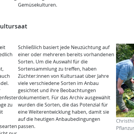
Gemüsekulturen.
ultursaat
eit
Schließlich basiert jede Neuzüchtung auf
edlich
einer oder mehreren bereits vorhandenen
Sorten. Um die Auswahl für die
t,
Sortensammlung zu treffen, haben
 auch
Züchter:innen von Kultursaat über Jahre
del.
viele verschiedene Sorten im Anbau
r
gesichtet und ihre Beobachtungen
enfester
dokumentiert. Für das Archiv ausgewählt
age zu
wurden die Sorten, die das Potenzial für
it
eine Weiterentwicklung haben, damit sie
auf die heutigen Anbaubedingungen
Christh
üsearten
passen.
Pflanzu
icht nur