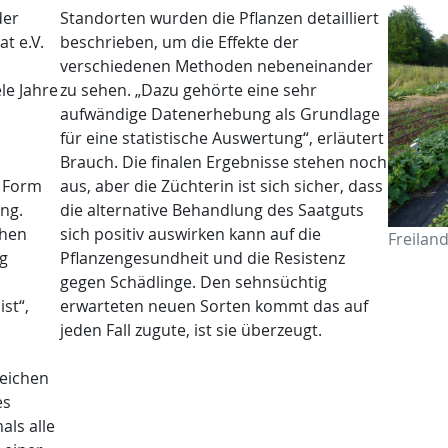
der
Standorten wurden die Pflanzen detailliert
t e.V.
beschrieben, um die Effekte der
verschiedenen Methoden nebeneinander
le Jahre
zu sehen. „Dazu gehörte eine sehr
aufwändige Datenerhebung als Grundlage
für eine statistische Auswertung“, erläutert
Brauch. Die finalen Ergebnisse stehen noch
n Form
aus, aber die Züchterin ist sich sicher, dass
ng.
die alternative Behandlung des Saatguts
ehen
sich positiv auswirken kann auf die
Freilan
ig
Pflanzengesundheit und die Resistenz
gegen Schädlinge. Den sehnsüchtig
st“,
erwarteten neuen Sorten kommt das auf
jeden Fall zugute, ist sie überzeugt.
eichen
es
als alle