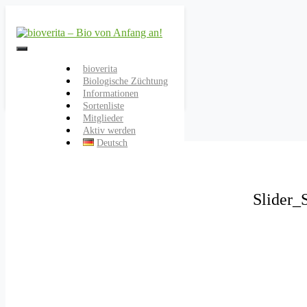
Von der Züchtung bis zum
bioverita – Bio von
Endprodukt
bioverita
Biologische Züchtung
Anfang an!
Informationen
Sortenliste
Mitglieder
Aktiv werden
Deutsch
Slider_