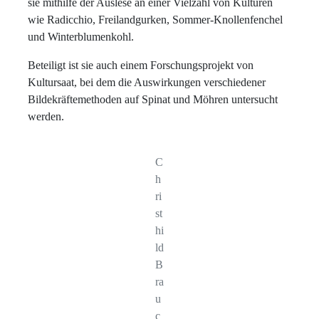
sie mithilfe der Auslese an einer Vielzahl von Kulturen
wie Radicchio, Freilandgurken, Sommer-Knollenfenchel
und Winterblumenkohl.
Beteiligt ist sie auch einem Forschungsprojekt von
Kultursaat, bei dem die Auswirkungen verschiedener
Bildekräftemethoden auf Spinat und Möhren untersucht
werden.
C
h
ri
st
hi
ld
B
ra
u
c