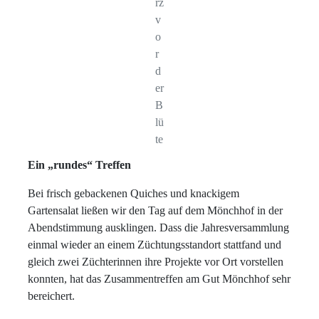
rz
v
o
r
d
er
B
lü
te
Ein „rundes“ Treffen
Bei frisch gebackenen Quiches und knackigem
Gartensalat ließen wir den Tag auf dem Mönchhof in der
Abendstimmung ausklingen. Dass die Jahresversammlung
einmal wieder an einem Züchtungsstandort stattfand und
gleich zwei Züchterinnen ihre Projekte vor Ort vorstellen
konnten, hat das Zusammentreffen am Gut Mönchhof sehr
bereichert.