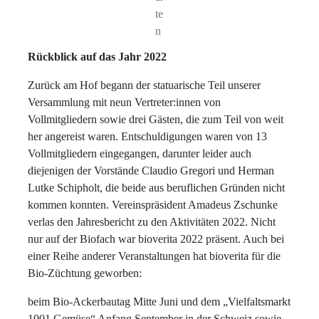
te
n
Rückblick auf das Jahr 2022
Zurück am Hof begann der statuarische Teil unserer
Versammlung mit neun Vertreter:innen von
Vollmitgliedern sowie drei Gästen, die zum Teil von weit
her angereist waren. Entschuldigungen waren von 13
Vollmitgliedern eingegangen, darunter leider auch
diejenigen der Vorstände Claudio Gregori und Herman
Lutke Schipholt, die beide aus beruflichen Gründen nicht
kommen konnten. Vereinspräsident Amadeus Zschunke
verlas den Jahresbericht zu den Aktivitäten 2022. Nicht
nur auf der Biofach war bioverita 2022 präsent. Auch bei
einer Reihe anderer Veranstaltungen hat bioverita für die
Bio-Züchtung geworben:
beim Bio-Ackerbautag Mitte Juni und dem „Vielfaltsmarkt
1001 Gemüse“ Anfang September in der Schweiz sowie