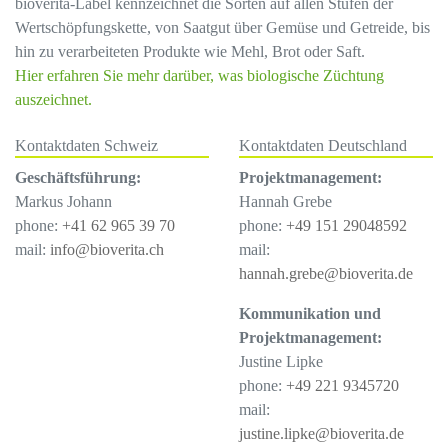
bioverita-Label kennzeichnet die Sorten auf allen Stufen der
Wertschöpfungskette, von Saatgut über Gemüse und Getreide, bis
hin zu verarbeiteten Produkte wie Mehl, Brot oder Saft.
Hier erfahren Sie mehr darüber, was biologische Züchtung
auszeichnet.
Kontaktdaten Schweiz
Kontaktdaten Deutschland
Geschäftsführung:
Projektmanagement:
Markus Johann
Hannah Grebe
phone:
+41 62 965 39 70
phone:
+49 151 29048592
mail:
info@bioverita.ch
mail:
hannah.grebe@bioverita.de
Kommunikation und
Projektmanagement:
Justine Lipke
phone:
+49 221 9345720
mail:
justine.lipke@bioverita.de