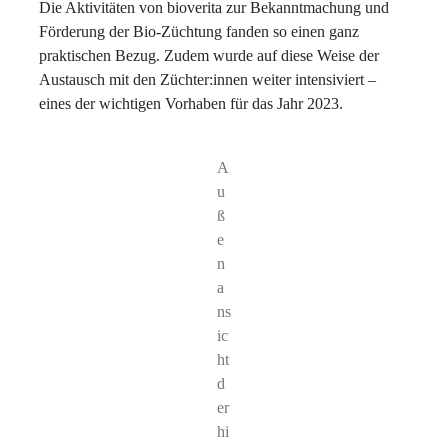
Die Aktivitäten von bioverita zur Bekanntmachung und
Förderung der Bio-Züchtung fanden so einen ganz
praktischen Bezug. Zudem wurde auf diese Weise der
Austausch mit den Züchter:innen weiter intensiviert –
eines der wichtigen Vorhaben für das Jahr 2023.
A
u
ß
e
n
a
ns
ic
ht
d
er
hi