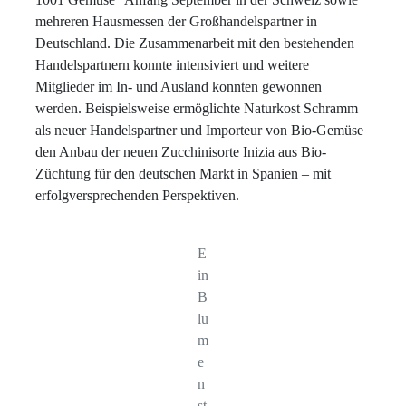
mehreren Hausmessen der Großhandelspartner in
Deutschland. Die Zusammenarbeit mit den bestehenden
Handelspartnern konnte intensiviert und weitere
Mitglieder im In- und Ausland konnten gewonnen
werden. Beispielsweise ermöglichte Naturkost Schramm
als neuer Handelspartner und Importeur von Bio-Gemüse
den Anbau der neuen Zucchinisorte Inizia aus Bio-
Züchtung für den deutschen Markt in Spanien – mit
erfolgversprechenden Perspektiven.
E
in
B
lu
m
e
n
st