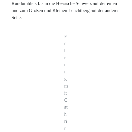
Rundumblick bis in die Hessische Schweiz auf der einen
und zum Großen und Kleinen Leuchtberg auf der anderen
Seite.
F
ü
h
r
u
n
g
m
it
C
at
h
ri
n