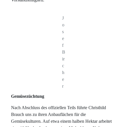
J
o
s
e
f
B
ir
c
h
e
r
Gemüsezüchtung
Nach Abschluss des offiziellen Teils führte Christhild
Brauch uns zu ihren Anbauflächen für die
Gemüsekulturen. Auf etwa einem halben Hektar arbeitet